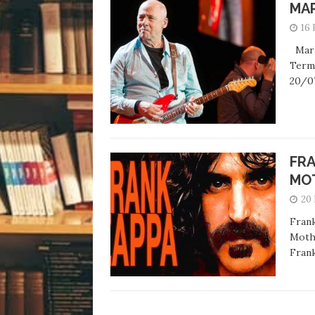
MAR
16
Mark 
Terme
20/0
FRA
MO
20 
Frank
Mothe
Fran