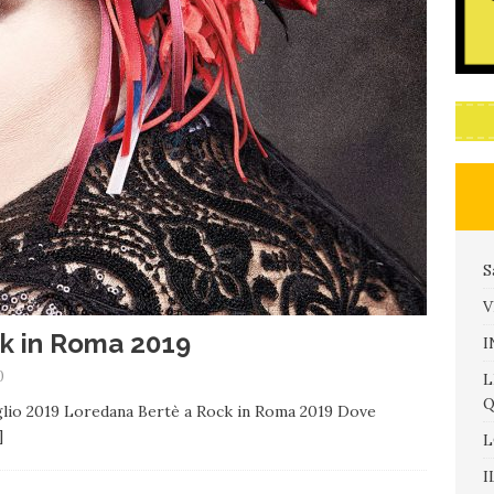
S
V
k in Roma 2019
I
0
L
Q
uglio 2019 Loredana Bertè a Rock in Roma 2019 Dove
]
L
I