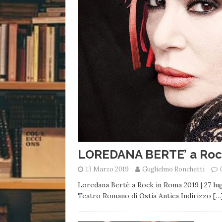
LOREDANA BERTE’ a Roc
13 Marzo 2019
Guglielmo Ronchetti
Loredana Bertè a Rock in Roma 2019 | 27 l
Teatro Romano di Ostia Antica Indirizzo
[…