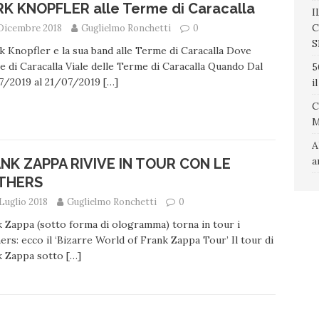
K KNOPFLER alle Terme di Caracalla
I
C
 Dicembre 2018
Guglielmo Ronchetti
0
S
Knopfler e la sua band alle Terme di Caracalla Dove
 di Caracalla Viale delle Terme di Caracalla Quando Dal
5
7/2019 al 21/07/2019
[…]
i
C
A
a
NK ZAPPA RIVIVE IN TOUR CON LE
THERS
Luglio 2018
Guglielmo Ronchetti
0
 Zappa (sotto forma di ologramma) torna in tour i
rs: ecco il ‘Bizarre World of Frank Zappa Tour’ Il tour di
k Zappa sotto
[…]