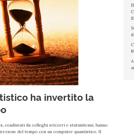
I
C
S
5
i
C
A
a
stico ha invertito la
po
s, coadiuvati da colleghi svizzeri e statunitensi, hanno
 direzione del tempo con un computer quantistico. Il