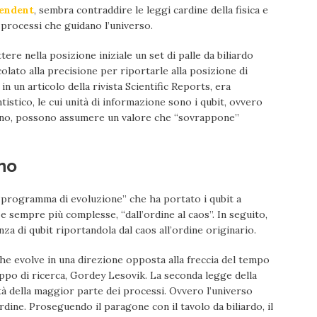
endent
, sembra contraddire le leggi cardine della fisica e
processi che guidano l’universo.
ere nella posizione iniziale un set di palle da biliardo
olato alla precisione per riportarle alla posizione di
in un articolo della rivista Scientific Reports, era
tico, le cui unità di informazione sono i qubit, ovvero
 e uno, possono assumere un valore che “sovrappone”
rno
 “programma di evoluzione” che ha portato i qubit a
 sempre più complesse, “dall’ordine al caos”. In seguito,
a di qubit riportandola dal caos all’ordine originario.
he evolve in una direzione opposta alla freccia del tempo
ppo di ricerca, Gordey Lesovik. La seconda legge della
ità della maggior parte dei processi. Ovvero l’universo
rdine. Proseguendo il paragone con il tavolo da biliardo, il