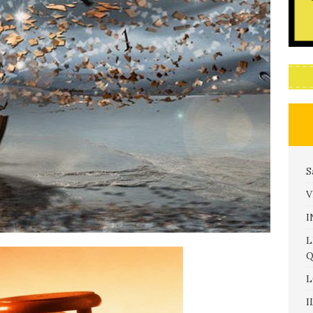
S
V
I
L
Q
L
I