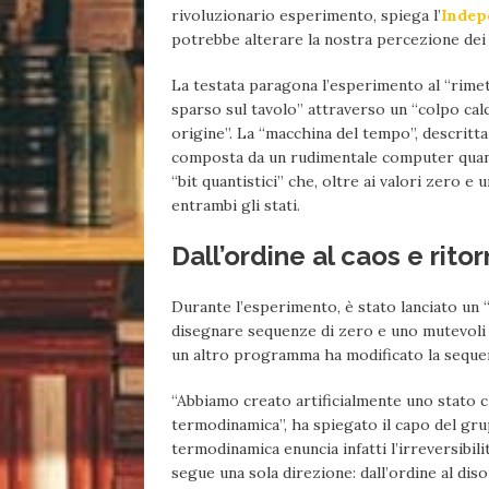
rivoluzionario esperimento, spiega l’
Indep
potrebbe alterare la nostra percezione dei 
La testata paragona l’esperimento al “rimett
sparso sul tavolo” attraverso un “colpo calc
origine”. La “macchina del tempo”, descritta 
composta da un rudimentale computer quantis
“bit quantistici” che, oltre ai valori zero
entrambi gli stati.
Dall’ordine al caos e rito
Durante l’esperimento, è stato lanciato un
disegnare sequenze di zero e uno mutevoli e
un altro programma ha modificato la sequenz
“Abbiamo creato artificialmente uno stato c
termodinamica”, ha spiegato il capo del gru
termodinamica enuncia infatti l’irreversibil
segue una sola direzione: dall’ordine al diso